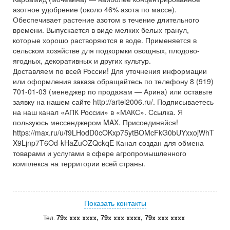
азотное удобрение (около 46% азота по массе).
Обеспечивает растение азотом в течение длительного
времени. Выпускается в виде мелких белых гранул,
которые хорошо растворяются в воде. Применяется в
сельском хозяйстве для подкормки овощных, плодово-
ягодных, декоративных и других культур.
Доставляем по всей России! Для уточнения информации
или оформления заказа обращайтесь по телефону 8 (919)
701-01-03 (менеджер по продажам — Арина) или оставьте
заявку на нашем сайте http://artel2006.ru/. Подписываетесь
на наш канал «АПК России» в «МАКС». Ссылка. Я
пользуюсь мессенджером MAX. Присоединяйся!
https://max.ru/u/f9LHodD0cOKxp75ytBOMcFkG0bUYxxojWhT
X9Ljnp7T6Od-kHaZuOZQckqE Канал создан для обмена
товарами и услугами в сфере агропромышленного
комплекса на территории всей страны.
Показать контакты
79x xxx xxxx, 79x xxx xxxx, 79x xxx xxxx
Тел.