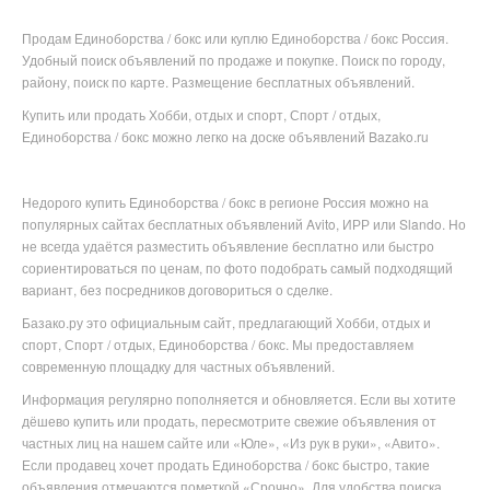
Продам Единоборства / бокс или куплю Единоборства / бокс Россия.
Удобный поиск объявлений по продаже и покупке. Поиск по городу,
району, поиск по карте. Размещение бесплатных объявлений.
Купить или продать Хобби, отдых и спорт, Спорт / отдых,
Единоборства / бокс можно легко на доске объявлений Bazako.ru
Недорого купить
Единоборства / бокс в
регионе
Россия можно на
популярных
сайтах бесплатных объявлений Avito, ИРР или Slando. Но
не всегда удаётся разместить объявление бесплатно или
быстро
сориентироваться по ценам, по фото подобрать самый подходящий
вариант, без посредников договориться о сделке.
Базако.ру это официальным сайт, предлагающий Хобби, отдых и
спорт, Спорт / отдых, Единоборства / бокс. Мы предоставляем
современную площадку для частных объявлений.
Информация регулярно пополняется и обновляется. Если вы хотите
дёшево купить или продать, пересмотрите свежие объявления от
частных лиц на нашем сайте или «Юле», «Из рук в руки», «Авито».
Если продавец хочет продать Единоборства / бокс быстро, такие
объявления отмечаются пометкой «Срочно». Для удобства поиска