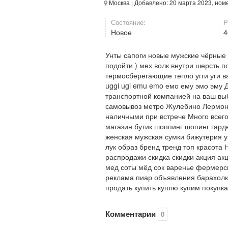
Москва
| Добавлено: 20 марта 2023, ном
Состояние:
Р
Новое
Унты сапоги новые мужские чёрные 
подойти ) мех волк внутри шерсть п
термосберегающие тепло угги уги в
uggi ugi emu emo емо ему эмо эму 
транспортной компанией на ваш выб
самовывоз метро Жулебино Лермонт
наличными при встрече Много всег
магазин бутик шоппинг шопинг гар
женская мужская сумки бижутерия у
лук образ бренд тренд топ красота
распродажи скидка скидки акция ак
мед соты мёд сок варенье фермерс
реклама пиар объявления барахолк
продать купить куплю купим покупк
Комментарии
0