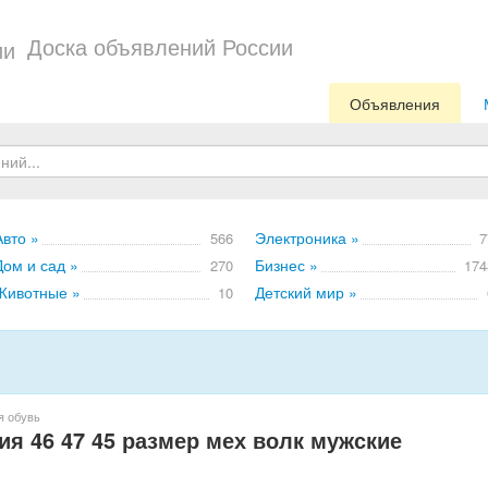
Доска объявлений России
Объявления
Авто »
Электроника »
566
7
Дом и сад »
Бизнес »
270
174
Животные »
Детский мир »
10
я обувь
ия 46 47 45 размер мех волк мужские