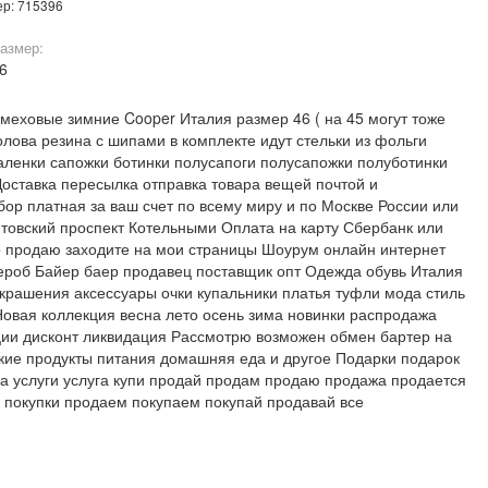
ер: 715396
азмер:
46
меховые зимние Cooper Италия размер 46 ( на 45 могут тоже
олова резина с шипами в комплекте идут стельки из фольги
аленки сапожки ботинки полусапоги полусапожки полуботинки
Доставка пересылка отправка товара вещей почтой и
ор платная за ваш счет по всему миру и по Москве России или
овский проспект Котельными Оплата на карту Сбербанк или
о продаю заходите на мои страницы Шоурум онлайн интернет
дероб Байер баер продавец поставщик опт Одежда обувь Италия
крашения аксессуары очки купальники платья туфли мода стиль
 Новая коллекция весна лето осень зима новинки распродажа
ции дисконт ликвидация Рассмотрю возможен обмен бартер на
кие продукты питания домашняя еда и другое Подарки подарок
а услуги услуга купи продай продам продаю продажа продается
а покупки продаем покупаем покупай продавай все