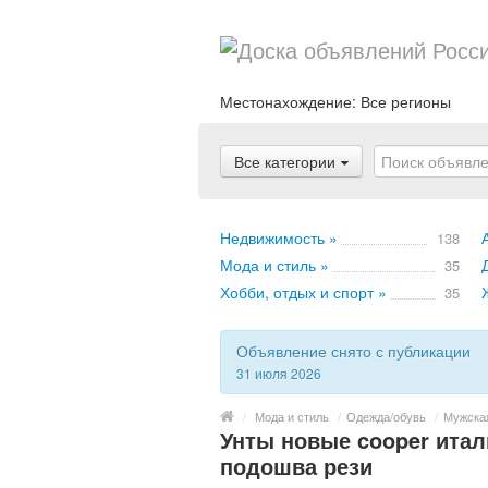
Местонахождение:
Все регионы
Все категории
Недвижимость »
138
Мода и стиль »
35
Хобби, отдых и спорт »
35
Объявление снято с публикации
31 июля 2026
/
Мода и стиль
/
Одежда/обувь
/
Мужска
Унты новые cooper итал
подошва рези