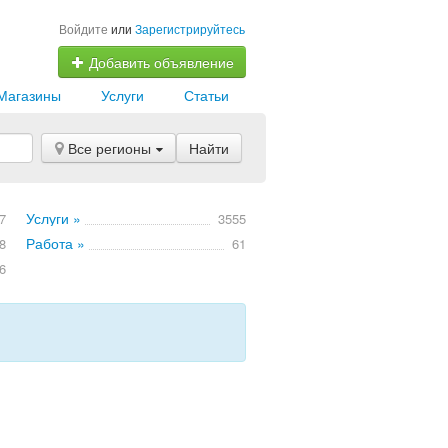
Войдите
или
Зарегистрируйтесь
Добавить объявление
Магазины
Услуги
Статьи
Все регионы
Найти
Услуги »
7
3555
Работа »
8
61
6