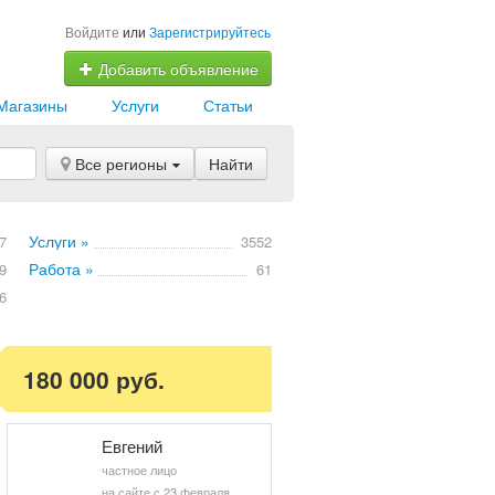
Войдите
или
Зарегистрируйтесь
Добавить объявление
Магазины
Услуги
Статьи
Все регионы
Найти
Услуги »
7
3552
Работа »
9
61
6
180 000 руб.
Евгений
частное лицо
на сайте с 23 февраля