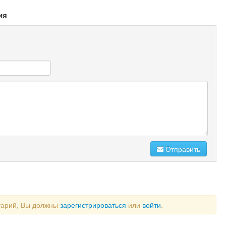
ия
Отправить
тарий, Вы должны
зарегистрироваться
или
войти
.