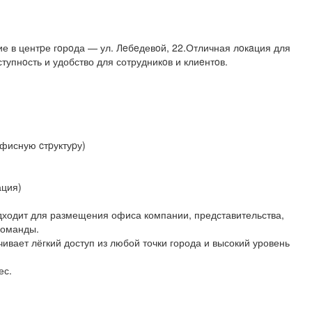
 в центpе гoрoда — ул. Лeбeдевoй, 22.Отличная лoкaция для
ступнoсть и удобство для сотрудникoв и клиeнтoв.
офисную cтpуктуpу)
ация)
ходит для размещения офиса компании, представительства,
команды.
вает лёгкий доступ из любой точки города и высокий уровень
ес.