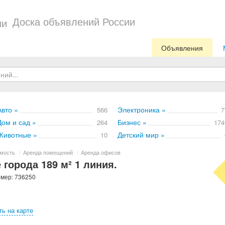
Доска объявлений России
Объявления
Авто »
Электроника »
566
7
Дом и сад »
Бизнес »
264
174
Животные »
Детский мир »
10
мость
/
Аренда помещений
/
Аренда офисов
города 189 м² 1 линия.
омер: 736250
ть на карте