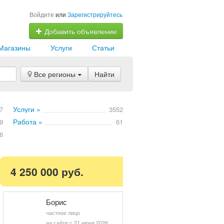
Войдите
или
Зарегистрируйтесь
Добавить объявление
Магазины
Услуги
Статьи
Все регионы
Найти
Услуги »
7
3552
Работа »
9
61
6
4 250 000 руб.
Борис
частное лицо
на сайте с 21 июня 2026