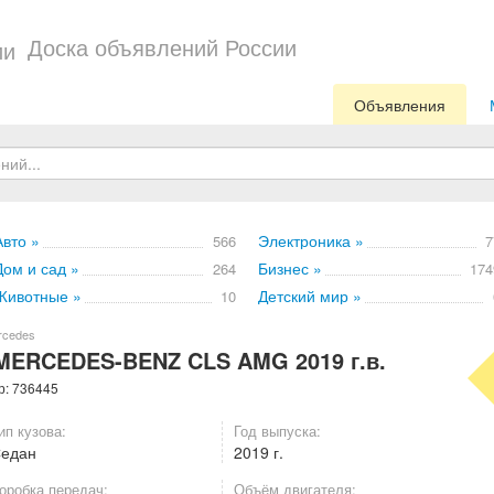
Доска объявлений России
Объявления
Авто »
Электроника »
566
7
Дом и сад »
Бизнес »
264
174
Животные »
Детский мир »
10
rcedes
MERCEDES-BENZ CLS AMG 2019 г.в.
р: 736445
ип кузова:
Год выпуска:
Седан
2019 г.
оробка передач:
Объём двигателя: