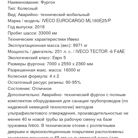
Наименование: Фургон
Тип: Колесный
Вид: Аварийно- технический мобильный
Марка / модель: IVECO EUROCARGO ML160E25/P
Год выпуска: 2018
Пробег шасси: 33000 км
Технические характеристики Ивеко
Эксплуатационная масса (вес): 9971 кг
Мощность / двигатель: 251 л. с. / IVECO TECTOR -6 F4AE
Экологический класс: Евро 5
Размеры фургона: 7000 х 2550 х 2360 мм
Разрешенная макс. масса: 16000 кг
Колесная формула: 4 x 2
Остаточный ресурс резины: 90-95%
Состояние: Отличное
Дополнительно: Аварийно- технический фургон с полным
комплектом оборудования для санации трубопроводов (по
надежной немецкой технологии) методом
ультрафиолетового отверждения, производительностью не
менее 40 м новой трубы за рабочую смену на базе
грузовика Iveco. В техническом отсеке с роллетными
дверьми и звукоизоляционным покрытием расположены:
генератор мощностью 65 квт на выдвижной раме (для