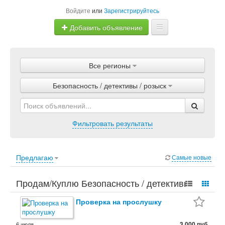
Войдите
или
Зарегистрируйтесь
Добавить объявление
Главная
Все регионы
Объявления
Безопасность / детективы / розыск
Магазины
Услуги
Фильтровать результаты
Статьи
Предлагаю
Самые новые
Продам/Куплю Безопасность / детективы /
розыск. Услуги, Безопасность / детективы /
Проверка на прослушку
розыск.
3 000 руб.
6 июля