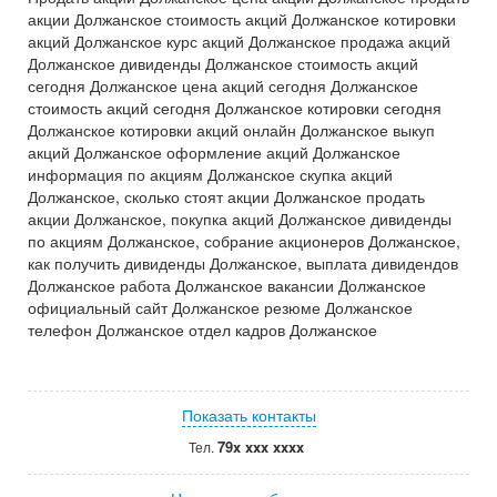
акции Должанское стоимость акций Должанское котировки
акций Должанское курс акций Должанское продажа акций
Должанское дивиденды Должанское стоимость акций
сегодня Должанское цена акций сегодня Должанское
стоимость акций сегодня Должанское котировки сегодня
Должанское котировки акций онлайн Должанское выкуп
акций Должанское оформление акций Должанское
информация по акциям Должанское скупка акций
Должанское, сколько стоят акции Должанское продать
акции Должанское, покупка акций Должанское дивиденды
по акциям Должанское, собрание акционеров Должанское,
как получить дивиденды Должанское, выплата дивидендов
Должанское работа Должанское вакансии Должанское
официальный сайт Должанское резюме Должанское
телефон Должанское отдел кадров Должанское
Показать контакты
79x xxx xxxx
Тел.