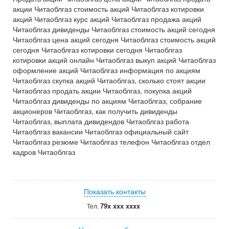
акции Читаоблгаз стоимость акций Читаоблгаз котировки
акций Читаоблгаз курс акций Читаоблгаз продажа акций
Читаоблгаз дивиденды Читаоблгаз стоимость акций сегодня
Читаоблгаз цена акций сегодня Читаоблгаз стоимость акций
сегодня Читаоблгаз котировки сегодня Читаоблгаз
котировки акций онлайн Читаоблгаз выкуп акций Читаоблгаз
оформление акций Читаоблгаз информация по акциям
Читаоблгаз скупка акций Читаоблгаз, сколько стоят акции
Читаоблгаз продать акции Читаоблгаз, покупка акций
Читаоблгаз дивиденды по акциям Читаоблгаз, собрание
акционеров Читаоблгаз, как получить дивиденды
Читаоблгаз, выплата дивидендов Читаоблгаз работа
Читаоблгаз вакансии Читаоблгаз официальный сайт
Читаоблгаз резюме Читаоблгаз телефон Читаоблгаз отдел
кадров Читаоблгаз
Показать контакты
79x xxx xxxx
Тел.