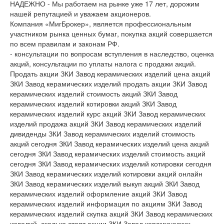
НАДЕЖНО - Мы работаем на рынке уже 17 лет, дорожим
нашей репутацией и уважаем акционеров.
Компания «МигБрокер», является профессиональным
участником рынка ценных бумаг, покупка акций совершается
по всем правилам и законам РФ.
- консультации по вопросам вступления в наследство, оценка
акций, консультации по уплаты налога с продажи акций.
Продать акции ЗКИ Завод керамических изделий цена акций
ЗКИ Завод керамических изделий продать акции ЗКИ Завод
керамических изделий стоимость акций ЗКИ Завод
керамических изделий котировки акций ЗКИ Завод
керамических изделий курс акций ЗКИ Завод керамических
изделий продажа акций ЗКИ Завод керамических изделий
дивиденды ЗКИ Завод керамических изделий стоимость
акций сегодня ЗКИ Завод керамических изделий цена акций
сегодня ЗКИ Завод керамических изделий стоимость акций
сегодня ЗКИ Завод керамических изделий котировки сегодня
ЗКИ Завод керамических изделий котировки акций онлайн
ЗКИ Завод керамических изделий выкуп акций ЗКИ Завод
керамических изделий оформление акций ЗКИ Завод
керамических изделий информация по акциям ЗКИ Завод
керамических изделий скупка акций ЗКИ Завод керамических
изделий, сколько стоят акции ЗКИ Завод керамических