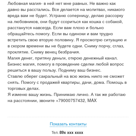
Любовная магия- в ней нет мне равных. Не важно как
давно вы расстались. Все делается на молитвах, никакого
вреда вам не будет. Устраню соперницу, делаю рассорку
на любовников, они будут ссориться как кошка с собакой,
расстанутся навсегда. Если вам плохо и больно
обращайтесь помогу. Если вы одиноки и вам трудно
встретить свою вторую половину. Я просмотрю ситуацию и
в скором времени вы не будете одни. Сниму порчу, сглаз,
проклятие. Сниму венец безбрачия.
Магия денег, притяну деньги, открою денежный канал.
Бизнес магия, помогу в проведение сделки любой вопрос
решиться в вашу пользу. Подниму ваш бизнес.
Ставлю оберег сакральный на всю жизнь никто не сможет
снять. Помогу с продажей квартиры, дачи, дома. Помощь в
торговых делах.
Я изменю вашу жизнь. Принимаю лично. А так же работаю
на расстоянии, звоните +79000757432, MAX
Показать контакты
89x xxx xxxx
Тел.