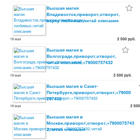
Высшая магия
Владивосток,приворот,отворот,
верну любимых,читай описание
2 500 руб.
19 мая
Высшая магия в
Волгограде,приворот,отворот,
читай описание,+79000757432
2 500 руб.
19 мая
Высшая магия в Санкт-
Петербурге,приворот,отворот,+79000
757432
2 500
19 мая
Высшая магия в
Москве,приворот,отворот,+7900075743
2,читай описание