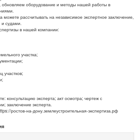
м, обновляем оборудование и методы нашей работы в
аниями.
гда можете рассчитывать на независимое экспертное заключение,
и судами.
спертизы в нашей компании:
мельного участка;
ументации;
ц участков;
и;
те: консультацию эксперта; акт осмотра; чертеж с
и; заключение эксперта.
tps://ростов-на-дону.землеустроительная-экспертиза.рф
ия