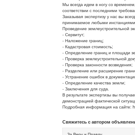
Мы всегда идем в ногу со времене
соответствии с последними требов
Заказывая экспертизу у нас вы все
принимаемое любыми инстанциями 
Проведение землеустроительной эк
- Сервитут;
- Наложение границ;
- Кадастровая стоимость;
- Определение границ и площади зе
- Проверка землеустроительной док
- Проверка законности возведения;
- Разделение или расширение грани
- Устранение ошибок в документаци
- Определение качества земли;
- Заключения для суда.
В результате экспертизы вы получае
демонстрацией фактической ситуаци
Подробная информация на сайте: ht
Свяжитесь с автором объявлен
За Веру и Правду