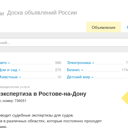
Доска объявлений России
Объявления
Авто »
Электроника »
566
7
Дом и сад »
Бизнес »
270
174
Животные »
Детский мир »
10
юридические услуги
экспертиза в Ростове-на-Дону
6, номер: 736051
водит судебные экспертизы для судов.
в в различных областях, которые постоянно проходят
цию.