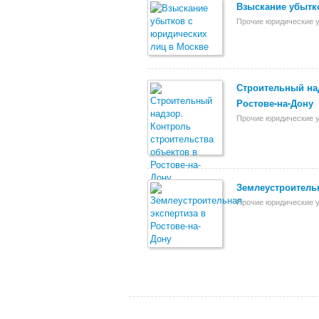
Взыскание убытк
Прочие юридические у
Строительный над
Ростове-на-Дону
Прочие юридические у
Землеустроительн
Прочие юридические у