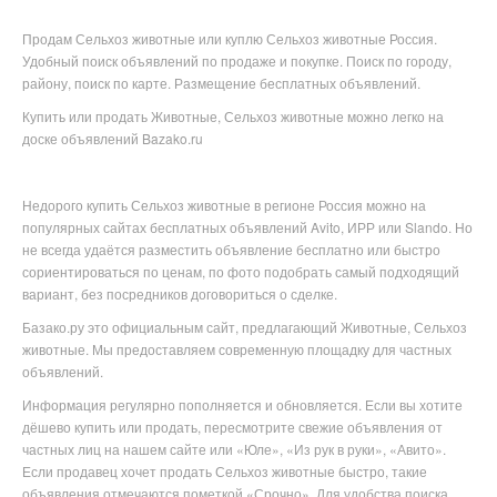
Продам Сельхоз животные или куплю Сельхоз животные Россия.
Удобный поиск объявлений по продаже и покупке. Поиск по городу,
району, поиск по карте. Размещение бесплатных объявлений.
Купить или продать Животные, Сельхоз животные можно легко на
доске объявлений Bazako.ru
Недорого купить
Сельхоз животные в
регионе
Россия можно на
популярных
сайтах бесплатных объявлений Avito, ИРР или Slando. Но
не всегда удаётся разместить объявление бесплатно или
быстро
сориентироваться по ценам, по фото подобрать самый подходящий
вариант, без посредников договориться о сделке.
Базако.ру это официальным сайт, предлагающий Животные, Сельхоз
животные. Мы предоставляем современную площадку для частных
объявлений.
Информация регулярно пополняется и обновляется. Если вы хотите
дёшево купить или продать, пересмотрите свежие объявления от
частных лиц на нашем сайте или «Юле», «Из рук в руки», «Авито».
Если продавец хочет продать Сельхоз животные быстро, такие
объявления отмечаются пометкой «Срочно». Для удобства поиска