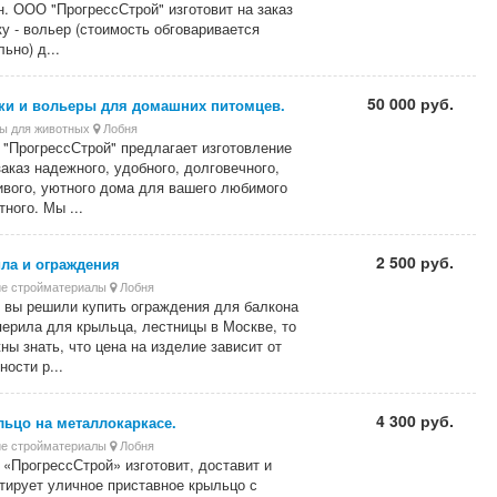
н. ООО "ПрогрессСтрой" изготовит на заказ
ку - вольер (стоимость обговаривается
ьно) д...
50 000 руб.
ки и вольеры для домашних питомцев.
ы для животных
Лобня
"ПрогрессСтрой" предлагает изготовление
заказ надежного, удобного, долговечного,
ивого, уютного дома для вашего любимого
тного. Мы ...
2 500 руб.
ла и ограждения
е стройматериалы
Лобня
 вы решили купить ограждения для балкона
перила для крыльца, лестницы в Москве, то
ны знать, что цена на изделие зависит от
ности р...
4 300 руб.
ьцо на металлокаркасе.
е стройматериалы
Лобня
«ПрогрессСтрой» изготовит, доставит и
тирует уличное приставное крыльцо с