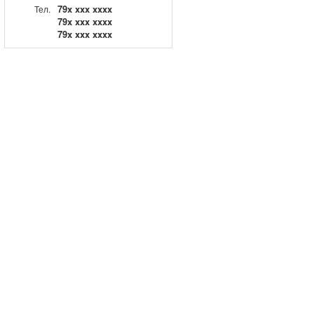
79x xxx xxxx
Тел.
79x xxx xxxx
79x xxx xxxx