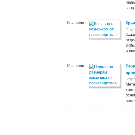
пери
заго
10 апреля
Крыл
Отдел
Кажд
отде
340м
и ск
10 апреля
Пери
прои
Отдел
Мета
ходо
осно
явля