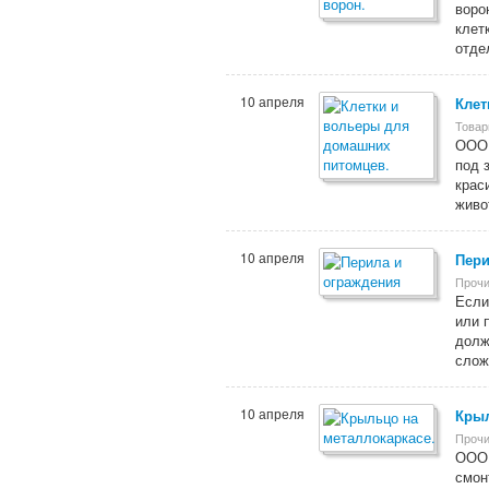
воро
клет
отдел
10 апреля
Клет
Товар
ООО 
под 
крас
живо
10 апреля
Пери
Прочи
Если
или 
долж
слож
10 апреля
Крыл
Прочи
ООО 
смон