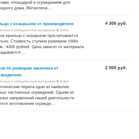
лами, площадкой и ограждением для
родного дома. Металличе...
4 300 руб.
ьцо с козырьком от производителя
очные и облицовочные материалы
Лобня
ое крыльцо с козырьком просчитывается
льно. Стоимость ступени размером 1000х
м. -4300 рублей. Цена зависит от материала
ладывается ...
2 500 руб.
ла по размерам заказчика от
зводителя.
очные и облицовочные материалы
Лобня
ллические перила одни из наиболее
вых лестничных ограждений. Одним из
вных направлений нашей деятельности
ется изготовление огражде...