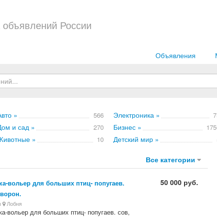
 объявлений России
Объявления
Авто »
Электроника »
566
7
Дом и сад »
Бизнес »
270
175
Животные »
Детский мир »
10
Все категории
50 000 руб.
ка-вольер для больших птиц- попугаев.
 ворон.
ы
Лобня
ка-вольер для больших птиц- попугаев. сов,