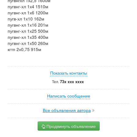
пугвнгхл 1х2,5 1600м
пугвнг-хл 1х4 1510м
пугвнг-хл 1х6 1200м
пугв-хл 1х10 162м
пугвнг-хл 1х16 201м
пугвнг-хл 1х25 500м
пугвнг-хл 1х35 400м
пугвнг-хл 1х50 260м
кгтп 2х0,75 915м
Показать контакты
73x xxx xxxx
Тел.
Написать сообщение
Все объявления автора
Продвинуть объявление