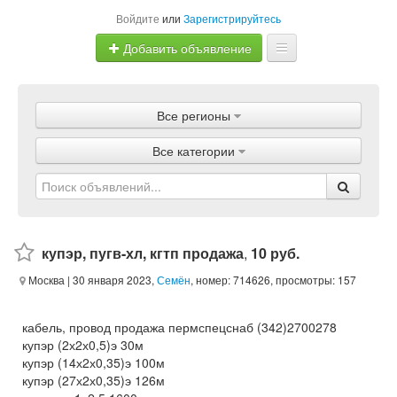
Войдите
или
Зарегистрируйтесь
Добавить объявление
Главная
Все регионы
Объявления
Все категории
Магазины
Услуги
Статьи
купэр, пугв-хл, кгтп продажа
,
10 руб.
Москва
| 30 января 2023,
Семён
, номер: 714626, просмотры: 157
кабель, провод продажа пермспецснаб (342)2700278
купэр (2х2х0,5)э 30м
купэр (14х2х0,35)э 100м
купэр (27х2х0,35)э 126м