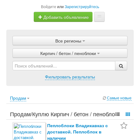
Войдите
или
Зарегистрируйтесь
Добавить объявление
Главная
Все регионы
Объявления
Кирпич / бетон / пеноблоки
Магазины
Услуги
Фильтровать результаты
Статьи
Продам
Самые новые
Продам/Куплю Кирпич / бетон / пеноблоки.
Дом и сад, Строительство / ремонт, Кирпич /
Пеплоблоки Владикавказ с
доставкой. Пеплоблок в
бетон / пеноблоки.
наличии