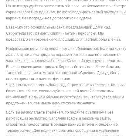
Но не всегда удаётся разместить объявление бесплатно или
быстро
сориентироваться по ценам, по фото подобрать самый подходящий
вариант, без посредников договориться о сделке.
Базако.ру это официальным сайт, предлагающий Дом и сад,
Строительство / ремонт, Кирпич / бетон / пеноблоки. Мы
предоставляем современную площадку для частных объявлений.
Информация регулярно пополняется и обновляется. Если вы хотите
дёшево купить или продать, пересмотрите свежие объявления от
частных лиц на нашем сайте или «Юле», «Из рук в руки», «Авито».
Если продавец хочет продать Кирпич / бетон / пеноблоки быстро,
такие объявления отмечаются пометкой «Срочно». Для удобства
поиска примените один из фильтров.
Чтобы выгодно продать Дом и сад, Строительство / ремонт, Кирпич /
бетон / пеноблоки
, воспользуйтесь нашей доской бесплатных
объявлений. Ведь чем больше посетителей заинтересуется вашим
предложением, тем выше цену сможете назначить.
Если вы располагаете временем, то подайте объявление без
регистрации бесплатно. Заполняя графы в форме на сайте,
старайтесь предоставлять больше важных и точных сведений о
товаре(услуге). Для поднятия рейтинга сообщений и увеличения