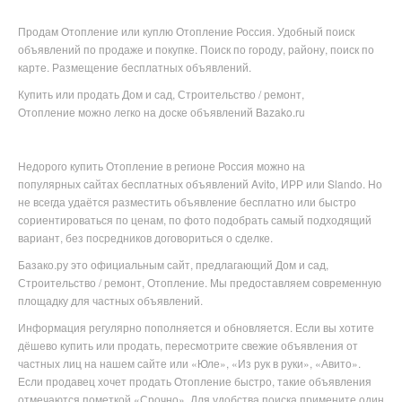
Продам Отопление или куплю Отопление Россия. Удобный поиск
объявлений по продаже и покупке. Поиск по городу, району, поиск по
карте. Размещение бесплатных объявлений.
Купить или продать Дом и сад, Строительство / ремонт,
Отопление можно легко на доске объявлений Bazako.ru
Недорого купить
Отопление в
регионе
Россия можно на
популярных
сайтах бесплатных объявлений Avito, ИРР или Slando. Но
не всегда удаётся разместить объявление бесплатно или
быстро
сориентироваться по ценам, по фото подобрать самый подходящий
вариант, без посредников договориться о сделке.
Базако.ру это официальным сайт, предлагающий Дом и сад,
Строительство / ремонт, Отопление. Мы предоставляем современную
площадку для частных объявлений.
Информация регулярно пополняется и обновляется. Если вы хотите
дёшево купить или продать, пересмотрите свежие объявления от
частных лиц на нашем сайте или «Юле», «Из рук в руки», «Авито».
Если продавец хочет продать Отопление быстро, такие объявления
отмечаются пометкой «Срочно». Для удобства поиска примените один