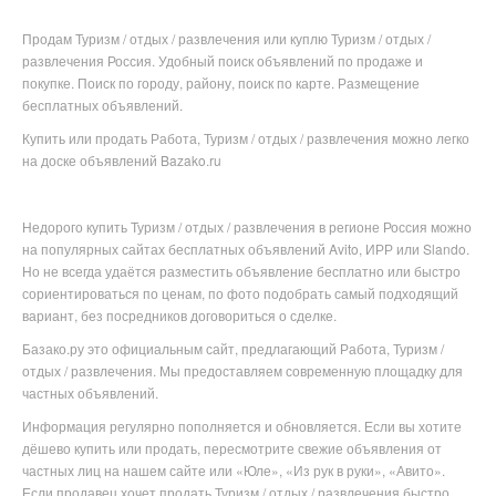
Продам Туризм / отдых / развлечения или куплю Туризм / отдых /
развлечения Россия. Удобный поиск объявлений по продаже и
покупке. Поиск по городу, району, поиск по карте. Размещение
бесплатных объявлений.
Купить или продать Работа, Туризм / отдых / развлечения можно легко
на доске объявлений Bazako.ru
Недорого купить
Туризм / отдых / развлечения в
регионе
Россия можно
на популярных
сайтах бесплатных объявлений Avito, ИРР или Slando.
Но не всегда удаётся разместить объявление бесплатно или
быстро
сориентироваться по ценам, по фото подобрать самый подходящий
вариант, без посредников договориться о сделке.
Базако.ру это официальным сайт, предлагающий Работа, Туризм /
отдых / развлечения. Мы предоставляем современную площадку для
частных объявлений.
Информация регулярно пополняется и обновляется. Если вы хотите
дёшево купить или продать, пересмотрите свежие объявления от
частных лиц на нашем сайте или «Юле», «Из рук в руки», «Авито».
Если продавец хочет продать Туризм / отдых / развлечения быстро,