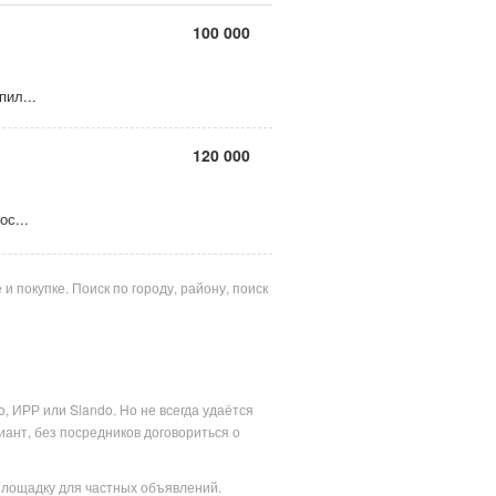
100 000
пил...
120 000
ос...
 покупке. Поиск по городу, району, поиск
, ИРР или Slando. Но не всегда удаётся
ант, без посредников договориться о
площадку для частных объявлений.