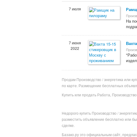
7 июля
Рамщ
Произ
На по
подра
7 июня
Вахта
2022
Произ
"Рабо
издел
Продам Производство / энергетика или куп
по карте. Размещение бесплатных объяв
Купить или продать Работа, Производство 
Недорого купить
Производство / энергетик
разместить объявление бесплатно или
бы
сделке.
Базако.ру это официальным сайт, предла