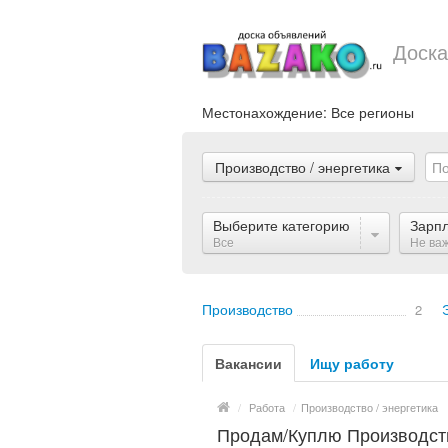
Доска
Местонахождение:
Все регионы
Производство / энергетика
Выберите категорию
Зарп
Все
Не ва
Производство
2
Вакансии
Ищу работу
/
Работа
/
Производство / энергетика
Продам/Куплю Производство