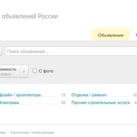
 объявлений России
Объявления
оимость
С фото
 важно
Дизайн / архитектура
Отделка / ремонт
15
12
Электрика
Прочие строительные услуги
25
4
орка
/
Сантехника / коммуникации