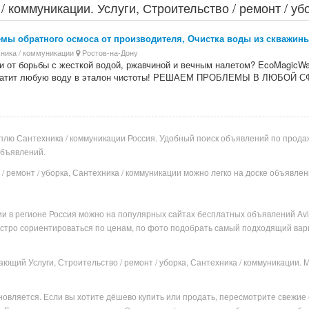
 коммуникации. Услуги, Строительство / ремонт / убо
мы обратного осмоса от производителя, Очистка воды из скважины
ника / коммуникации
Ростов-на-Дону
и от борьбы с жесткой водой, ржавчиной и вечным налетом? EcoMagicWa
ратит любую воду в эталон чиcтоты! РЕШАЕМ ПРОБЛЕМЫ В ЛЮБОЙ С
плю Сантехника / коммуникации Россия. Удобный поиск объявлений по продаже
объявлений.
 / ремонт / уборка, Сантехника / коммуникации можно легко на доске объявле
ии в
регионе
Россия можно на популярных
сайтах бесплатных объявлений Avit
стро сориентироваться по ценам, по фото подобрать самый подходящий вари
ающий Услуги, Строительство / ремонт / уборка, Сантехника / коммуникации
овляется. Если вы хотите дёшево купить или продать, пересмотрите свежие