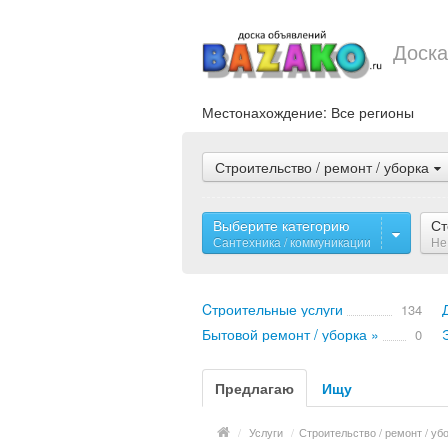
Доска
Местонахождение:
Все регионы
Строительство / ремонт / уборка
Выберите категорию
Ст
Сантехника / коммуникации
Не
Cтроительные услуги
134
Бытовой ремонт / уборка »
0
Предлагаю
Ищу
/
Услуги
/
Строительство / ремонт / уб