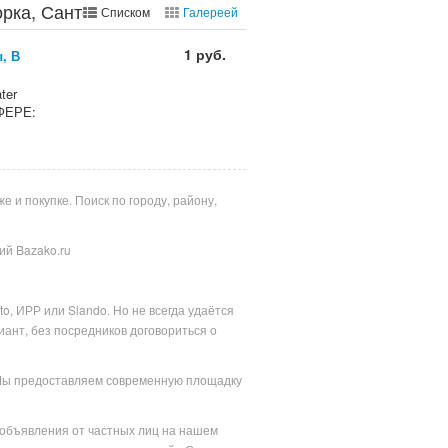
рка, Сантехника /
Списком
Галереей
1 руб.
, В
ter
ФЕРЕ:
 и покупке. Поиск по городу, району,
ний Bazako.ru
o, ИРР или Slando. Но не всегда удаётся
ант, без посредников договориться о
. Мы предоставляем современную площадку
 объявления от частных лиц на нашем