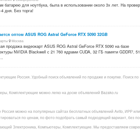
м батарею для ноутбука, была в использовании около 3х лет. На провер
-4 дня. Без торга!
ется оптом ASUS ROG Astral GeForce RTX 5090 32GB
карты
Москва
ая продажа видеокарт ASUS ROG Astral GeForce RTX 5090 на базе
ектуры NVIDIA Blackwell с 21 760 ядрами CUDA, 32 ГБ памяти GDDR7, 51
..
ующие Россия. Удобный поиск объявлений по продаже и покупке. Поиск по го
теры, Комплектующие можно легко на доске объявлений Bazako.ru
е
Россия можно на популярных
сайтах бесплатных объявлений Avito, ИРР или 
тироваться по ценам, по фото подобрать самый подходящий вариант, без по
агающий Электроника, Компьютеры, Комплектующие. Мы предоставляем совре