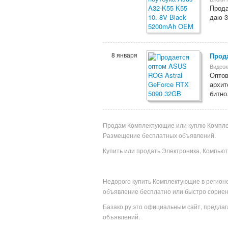
Прода
даю 3
8 января
Прода
Видео
Оптов
архит
битно.
Продам Комплектующие или куплю Комплект
Размещение бесплатных объявлений.
Купить или продать Электроника, Компью
Недорого купить
Комплектующие в
регион
объявление бесплатно или
быстро сориен
Базако.ру это официальным сайт, предл
объявлений.