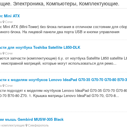
щие. Электроника, Компьютеры, Комплектующие.
с Mini ATX
са
Сочи
с Mini ATX (Mini-Tower) без блока питания в отличном состоянии для сбо
много блока. На лицевой панели два порта USB и кнопки управления
сти для ноутбука Toshiba Satellite L850-DLK
са
Сочи
ются запчасти (комплектующие) б.у. от ноутбука Satellite L850 satellite L
 неисправной матрицей, которые могут использоваться для ремо...
сти к мoделям ноутбуков Lеnоvо IdeаPad G70-35 G70-70 G70-80 В70-3
са
Сочи
сти подxoдят к мoделям ноутбуков Lеnоvо IdeаPad G70-35 G70-70 G70-8
0-70 В70-80 Z70. 1. Kрышка матpицы Lеnovо IdеаРаd G70-70, G70-8...
ам мышь Gembird MUSW-305 Black
е комплектующие
Симферополь