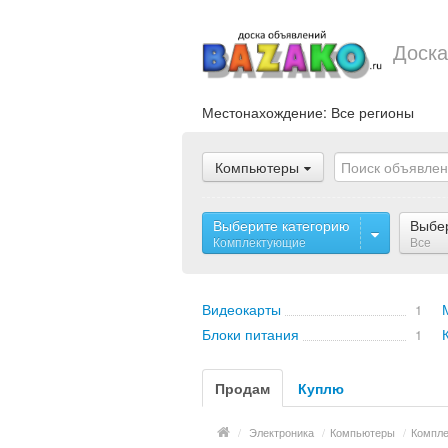
Доска
Местонахождение:
Все регионы
Компьютеры
Выберите категорию
Выбе
Комплектующие
Все
Видеокарты
1
Блоки питания
1
Продам
Куплю
/
Электроника
/
Компьютеры
/
Компл