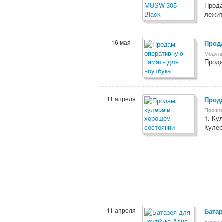
Прода
лежит
16 мая
Прод
Модул
Прода
11 апреля
Прод
Прочи
1. Ку
Кулер
11 апреля
Батар
Блоки 