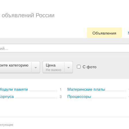
 объявлений России
Объявления
рите категорию
Цена
С фото
Не важно
Модули памяти
Материнские платы
1
Корпуса
Процессоры
3
ектующие